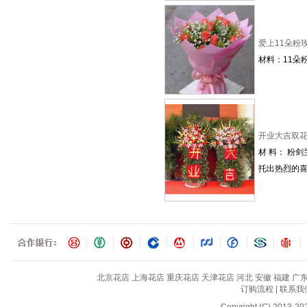
爱上11朵粉
材料：11朵
开业大吉双
材 料： 粉
托出热烈的喜
北京花店
上海花店
重庆花店
天津花店
河北
安徽
福建
广
订购流程
|
联系我