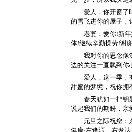
爱人，你开窗了吗?
的雪飞进你的屋子，
老婆：爱你!新年好
体!继续辛勤操劳!谢谢
我对你的思念像深
边的关注一直飘到你心
爱人，这一季，有
甜蜜的梦境，祝你拥
春天犹如一把钥匙
说起我们的期盼，亲
元旦之际祝您：东
健康;左逢源，右发达