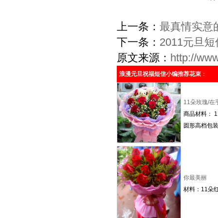
上一条：
最真情实意
下一条：
2011元旦
原文来源：
http://ww
浪漫元旦祝福短信小编推荐花束
：
11朵玫瑰/在
商品材料： 
圆形高档包装
你最美丽
材料：11朵