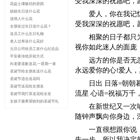
受我深深的祝愿吧，
花盆土壤板结的原因
姐姐生日送什么花
爱人，你在我记忆的
送情人什么花
受我深深的祝愿吧，
女朋友过生日送什么花？
送员工什么生日礼物
相聚的日子都只为
老人过寿送什么花好
视你如此迷人的面庞
元旦公司给员工发什么纪念品
平安夜传统庆祝方式
远方的你是否无恙?
向老婆道歉送花,一星期一束
永远爱你的心!爱人，
圣诞节给女朋友送什么花
圣诞节适合送花吗
日出 日落=朝朝暮
圣诞节送花给女朋友
流星 心语=祝福万千
圣诞节我打算送花给女友
女孩子最希望收到的圣诞节礼
在新世纪又一次响
随钟声飘向你身边，
一直很想跟你说，
先一步，所以我决定