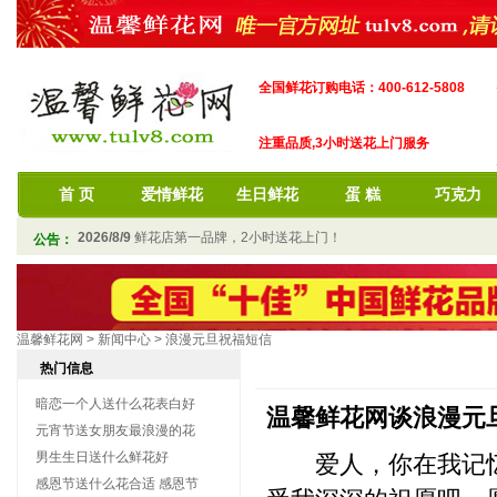
全国鲜花订购电话：400-612-5808
注重品质,3小时送花上门服务
首 页
爱情鲜花
生日鲜花
蛋 糕
巧克力
2026/8/9
鲜花店第一品牌，2小时送花上门！
公告：
温馨鲜花网
>
新闻中心
>
浪漫元旦祝福短信
热门信息
暗恋一个人送什么花表白好
温馨鲜花网谈浪漫元
元宵节送女朋友最浪漫的花
男生生日送什么鲜花好
爱人，你在我记忆的
感恩节送什么花合适 感恩节