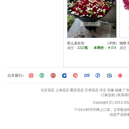
那么喜欢你
[
详情
]
猫咪 
成交：
2222笔
本网价：
￥374
成交
北京花店
上海花店
重庆花店
天津花店
河北
安徽
福建
广
订购流程
|
联系我
Copyright (C) 2013-2
7×24小时均可网上订花，正常配送时间
信息产业部