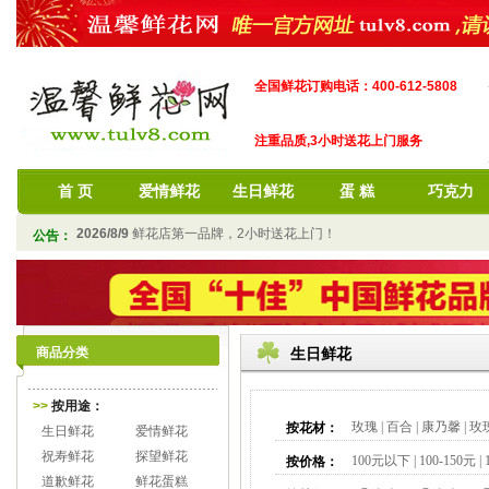
全国鲜花订购电话：400-612-5808
注重品质,3小时送花上门服务
首 页
爱情鲜花
生日鲜花
蛋 糕
巧克力
2026/8/9
鲜花店第一品牌，2小时送花上门！
公告：
商品分类
生日鲜花
>>
按用途：
玫瑰
|
百合
|
康乃馨
|
玫
按花材：
生日鲜花
爱情鲜花
祝寿鲜花
探望鲜花
100元以下
|
100-150元
|
按价格：
道歉鲜花
鲜花蛋糕