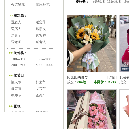
9朵玫瑰
|
11朵玫瑰
|
19
按枝数：
会议鲜花
哀思鲜花
>>
按对象：
送恋人
送父母
送病人
送朋友
送妻子
送客户
送老师
送老人
>>
按价格：
100—150
150—200
200—500
500—1000
>>
按节日
阳光般的微笑
[
详情
]
11朵
情人节
妇女节
成交：
864笔
本网价：
￥215
成交
母亲节
父亲节
教师节
圣诞节
>>
蛋糕
水果蛋糕
鲜奶蛋糕
巧克力蛋糕
心形蛋糕