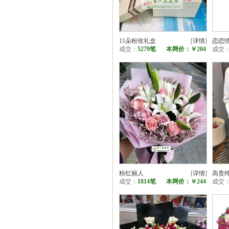
11朵粉玫礼盒
[
详情
]
恋恋
成交：
5279笔
本网价：
￥204
成交
粉红丽人
[
详情
]
高贵
成交：
1814笔
本网价：
￥244
成交