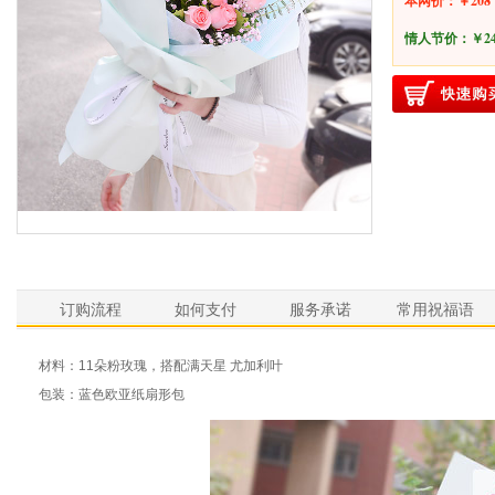
本网价：￥208
情人节价：
￥2
订购流程
如何支付
服务承诺
常用祝福语
材料：11朵粉玫瑰，搭配满天星 尤加利叶
包装：蓝色欧亚纸扇形包