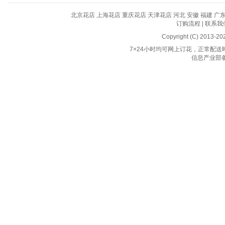
北京花店
上海花店
重庆花店
天津花店
河北
安徽
福建
广
订购流程
|
联系我
Copyright (C) 2013-2
7×24小时均可网上订花，正常配送时间
信息产业部