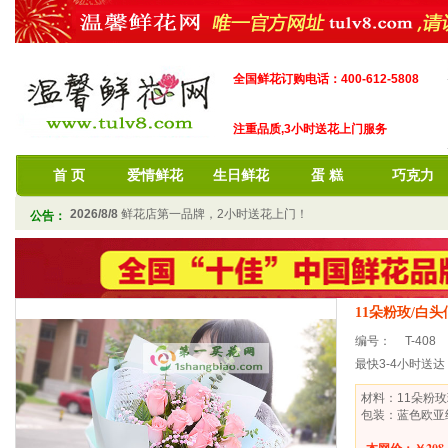
全国鲜花订购电话：400-612-5808
注重品质,3小时送花上门服务
首 页
爱情鲜花
生日鲜花
蛋 糕
巧克力
2026/8/8
鲜花店第一品牌，2小时送花上门！
公告：
11朵粉玫/白头
编号：
T-408
最快3-4小时送达
材料：11朵粉
包装：蓝色欧亚