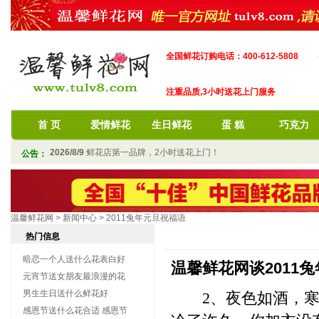
全国鲜花订购电话：400-612-5808
注重品质,3小时送花上门服务
首 页
爱情鲜花
生日鲜花
蛋 糕
巧克力
2026/8/9
鲜花店第一品牌，2小时送花上门！
公告：
温馨鲜花网
>
新闻中心
>
2011兔年元旦祝福语
热门信息
暗恋一个人送什么花表白好
温馨鲜花网谈2011
元宵节送女朋友最浪漫的花
男生生日送什么鲜花好
2、夜色如酒，寒风
感恩节送什么花合适 感恩节