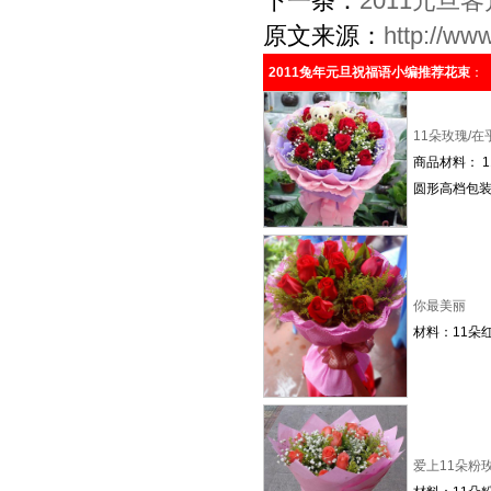
下一条：
2011元旦
原文来源：
http://ww
2011兔年元旦祝福语小编推荐花束
：
11朵玫瑰/在
商品材料： 
圆形高档包装
你最美丽
材料：11朵
爱上11朵粉