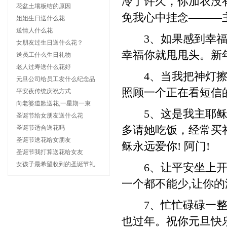
冷了许久，你加衣没
花盆土壤板结的原因
免我心中挂念———
姐姐生日送什么花
送情人什么花
3、如果感到幸福你
女朋友过生日送什么花？
幸福你就甩甩头。新
送员工什么生日礼物
老人过寿送什么花好
4、当我把神灯擦三
元旦公司给员工发什么纪念品
照顾一个正在看短信
平安夜传统庆祝方式
向老婆道歉送花,一星期一束
5、这是我主耶稣的
圣诞节给女朋友送什么花
圣诞节适合送花吗
多请她吃饭，经常买
圣诞节送花给女朋友
稣永远爱你! 阿门!
圣诞节我打算送花给女友
女孩子最希望收到的圣诞节礼
6、让平安坐上开往
一个都不能少,让你的
7、忙忙碌碌一整年
也过年。祝你元旦快