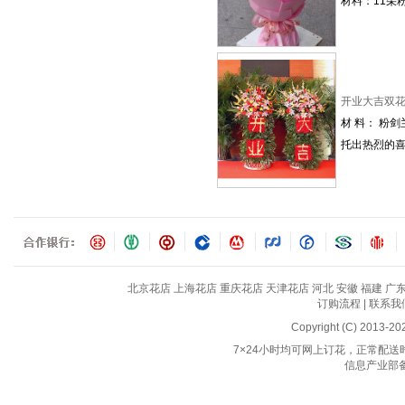
材料：11朵
开业大吉双
材 料： 粉
托出热烈的喜
北京花店
上海花店
重庆花店
天津花店
河北
安徽
福建
广
订购流程
|
联系我
Copyright (C) 2013-2
7×24小时均可网上订花，正常配送时间
信息产业部