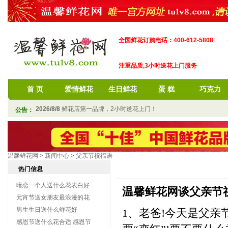
全国鲜花订购电话：400-612-5808
注重品质,3小时送花上门服务
首 页
爱情鲜花
生日鲜花
蛋 糕
巧克力
2026/8/8
鲜花店第一品牌，2小时送花上门！
公告：
温馨鲜花网
>
新闻中心
>
父亲节祝福语
热门信息
暗恋一个人送什么花表白好
温馨鲜花网谈父亲节
元宵节送女朋友最浪漫的花
男生生日送什么鲜花好
1、老爸!今天是父
感恩节送什么花合适 感恩节