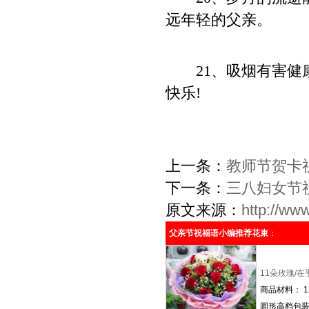
远年轻的父亲。
21、吸烟有害健康
快乐!
上一条：
教师节贺卡
下一条：
三八妇女节
原文来源：
http://ww
父亲节祝福语小编推荐花束
：
11朵玫瑰/在
商品材料： 
圆形高档包装