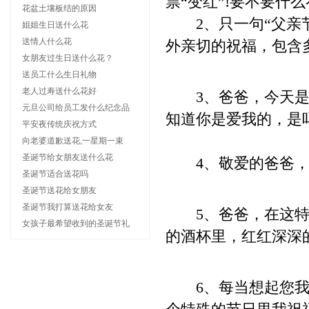
票“变红”!要不要什
花盆土壤板结的原因
2、只一句“父亲节
姐姐生日送什么花
送情人什么花
外亲切的祝福，包含
女朋友过生日送什么花？
送员工什么生日礼物
老人过寿送什么花好
3、爸爸，今天是父
元旦公司给员工发什么纪念品
知道你是爱我的，是吗
平安夜传统庆祝方式
向老婆道歉送花,一星期一束
圣诞节给女朋友送什么花
4、敬爱的爸爸，
圣诞节适合送花吗
圣诞节送花给女朋友
圣诞节我打算送花给女友
5、爸爸，在这特殊
女孩子最希望收到的圣诞节礼
的酒杯里，红红深深
6、每当想起您我就