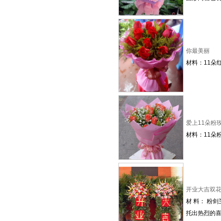
你最美丽
材料：11朵
爱上11朵粉
材料：11朵
开业大吉双
材 料： 粉
托出热烈的喜