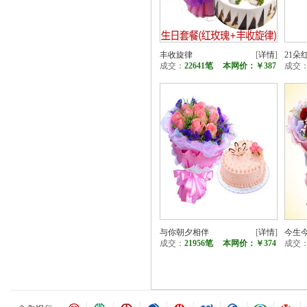
丰收旋律
[
详情
]
21朵
成交：
22641笔
本网价：
￥387
成交
与你朝夕相伴
[
详情
]
今生
成交：
21956笔
本网价：
￥374
成交