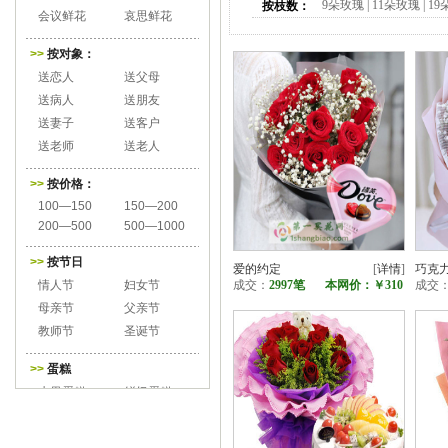
9朵玫瑰
|
11朵玫瑰
|
19
按枝数：
会议鲜花
哀思鲜花
>>
按对象：
送恋人
送父母
送病人
送朋友
送妻子
送客户
送老师
送老人
>>
按价格：
100—150
150—200
200—500
500—1000
>>
按节日
爱的约定
[
详情
]
巧克
情人节
妇女节
成交：
2997笔
本网价：
￥310
成交
母亲节
父亲节
教师节
圣诞节
>>
蛋糕
水果蛋糕
鲜奶蛋糕
巧克力蛋糕
心形蛋糕