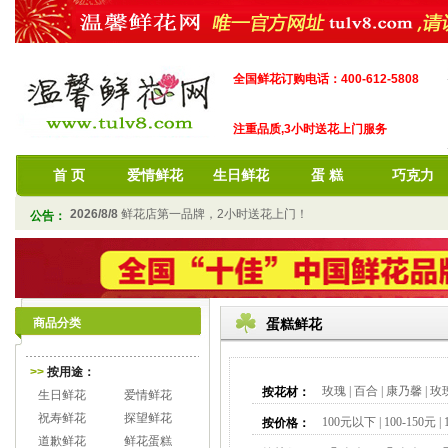
全国鲜花订购电话：400-612-5808
注重品质,3小时送花上门服务
首 页
爱情鲜花
生日鲜花
蛋 糕
巧克力
2026/8/8
鲜花店第一品牌，2小时送花上门！
公告：
商品分类
蛋糕鲜花
>>
按用途：
玫瑰
|
百合
|
康乃馨
|
玫
按花材：
生日鲜花
爱情鲜花
祝寿鲜花
探望鲜花
100元以下
|
100-150元
|
按价格：
道歉鲜花
鲜花蛋糕