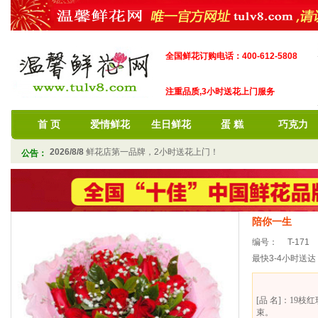
全国鲜花订购电话：400-612-5808
注重品质,3小时送花上门服务
首 页
爱情鲜花
生日鲜花
蛋 糕
巧克力
2026/8/8
鲜花店第一品牌，2小时送花上门！
公告：
陪你一生
编号：
T-171
最快3-4小时送达
[品 名]：1
束。