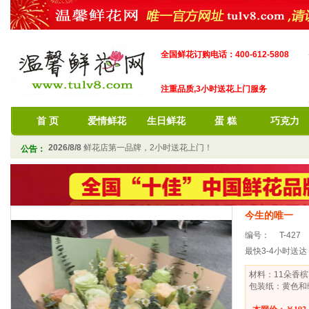
全国鲜花订购电话：400-612-5808
注重品质,3小时送花上门服务
首 页
爱情鲜花
生日鲜花
蛋 糕
巧克力
2026/8/8
鲜花店第一品牌，2小时送花上门！
公告：
今生的唯一
编号：
T-427
最快3-4小时送达
材料：11朵香
包装纸：黄色和